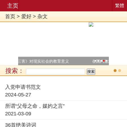
主页
繁體
首页
>
爱好
>
杂文
传
以及
的教育意义
在国内做农业为什么挣不了钱
2023
搜索：
.
.
入党申请书范文
2024-05-27
所谓“父母之命，媒妁之言”
2021-03-09
36首绝美诗词