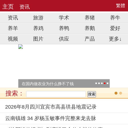
繁體
主页
资讯
资讯
旅游
学术
养猪
养牛
养羊
养鸡
养鸭
养鹅
爱好
视频
图片
供应
产品
更多↓
传
以及
在国内做农业为什么挣不了钱
2023
搜索：
.
.
2026年8月四川宜宾市高县珙县地震记录
云南镇雄 34 岁杨玉敏事件完整来龙去脉