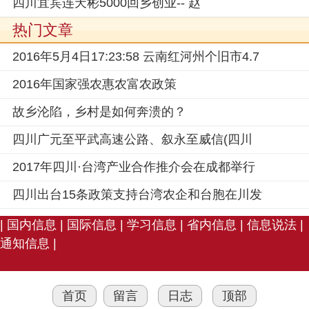
四川宜宾连天彬5000回乡创业-- 赵
热门文章
2016年5月4日17:23:58 云南红河州个旧市4.7
2016年国家强农惠农富农政策
故乡沦陷，乡村是如何奔溃的？
四川广元至平武高速公路、叙永至威信(四川
2017年四川·台湾产业合作推介会在成都举行
四川出台15条政策支持台湾农企和台胞在川发
|
国内信息
|
国际信息
|
学习信息
|
省内信息
|
信息说法
|
通知信息
|
首页
留言
日志
顶部