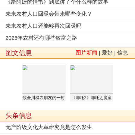
《给阿嬷的情书》到底讲了个什么样的故事
未来农村人口回暖会带来哪些变化？
未来农村人口还能够再次回暖吗
2026年农村还有哪些致富之路
图文信息
图片新闻
|
爱好
|
信息
致全川橘农朋友的一封
《哪吒2》哪吒之魔童
信 ——科学联防共阻黄
闹海为什么成功以及它
龙病，携手守护“天府
的教育意义
头条信息
橘园”
无产阶级文化大革命究竟是怎么发生