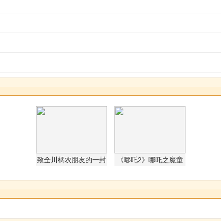
致全川橘农朋友的一封
《哪吒2》哪吒之魔童
信 ——科学联防共阻黄
闹海为什么成功以及它
龙病，携手守护“天府
的教育意义
橘园”