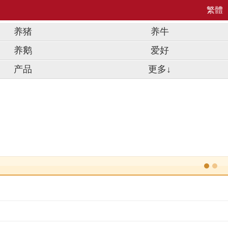
繁體
养猪
养牛
养鹅
爱好
产品
更多↓
做农业为什么挣不了钱
年四川最低工资标准最新公布
.
.