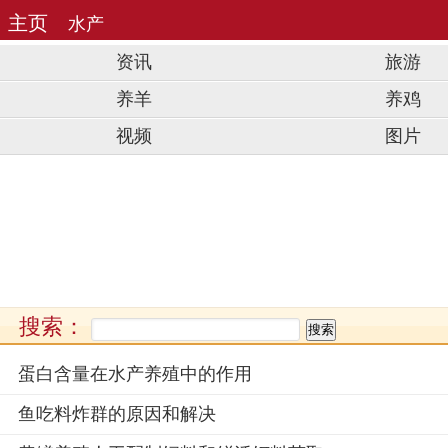
主页
水产
资讯
旅游
养羊
养鸡
视频
图片
花山节又称“踩花山”“跳花”“耍花山”苗族
《哪吒2》哪吒之魔童闹海为什么成功
统节日介绍
它的教育意义
搜索：
蛋白含量在水产养殖中的作用
鱼吃料炸群的原因和解决