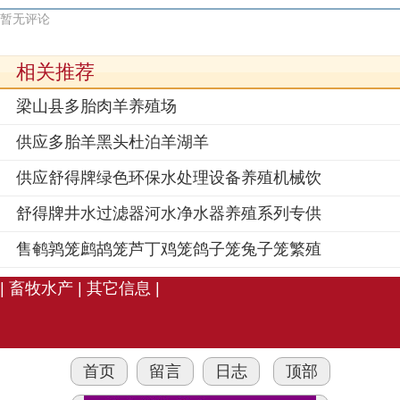
暂无评论
相关推荐
梁山县多胎肉羊养殖场
供应多胎羊黑头杜泊羊湖羊
供应舒得牌绿色环保水处理设备养殖机械饮
舒得牌井水过滤器河水净水器养殖系列专供
售鹌鹑笼鹧鸪笼芦丁鸡笼鸽子笼兔子笼繁殖
|
畜牧水产
|
其它信息
|
首页
留言
日志
顶部