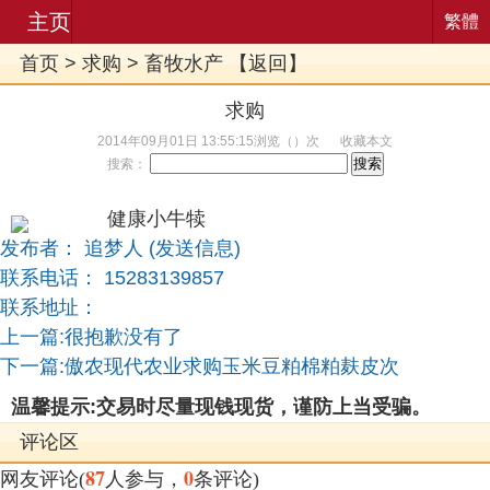
主页
繁體
首页
>
求购
>
畜牧水产
【
返回
】
求购
2014年09月01日 13:55:15浏览（
）次
收藏本文
搜索：
健康小牛犊
发布者：
追梦人
(
发送信息
)
联系电话： 15283139857
联系地址：
上一篇:很抱歉没有了
下一篇:傲农现代农业求购玉米豆粕棉粕麸皮次
温馨提示:交易时尽量现钱现货，谨防上当受骗。
评论区
87
0
网友评论(
人参与，
条评论)